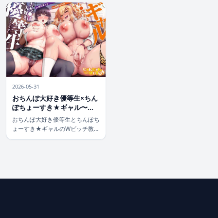
2026-05-31
おちんぽ大好き優等生×ちん
ぽちょーすき★ギャル〜W
ビッチ教え子JKのドスケベ
おちんぽ大好き優等生とちんぽち
逆性活指導〜【KU100】
ょーすき★ギャルのWビッチ教え
【学園もの】本音レビュー
子JKが、主人公を徹底的に逆性活
指導するKU100バイノーラル作
品。学園を舞台に、清楚系優等生
と派手系ギャルという正反対の性
格の2人が、淫語と耳舐めを駆使
して密 […]