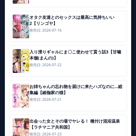
オタク友達とのセックスは最高に気持ちいい
2【リンゴヤ】
発売日: 2026-07-16
入り浸りギャルにま〇こ使わせて貰う話3【甘噛
本舗(まんの)】
発売日: 2026-07-22
お姉ちゃんの忘れ物を届けに来たハズなのに…総
集編【綾枷家の猫】
発売日: 2026-07-21
出会った女とその場でヤレる！ 種付け混浴温泉
【ラチマニア共和国】
発売日: 2026-07-23