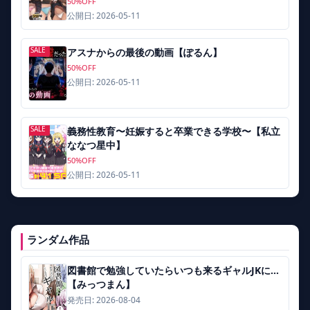
50%OFF
公開日: 2026-05-11
SALE
アスナからの最後の動画【ぽるん】
50%OFF
公開日: 2026-05-11
SALE
義務性教育〜妊娠すると卒業できる学校〜【私立
ななつ星中】
50%OFF
公開日: 2026-05-11
ランダム作品
図書館で勉強していたらいつも来るギャルJKに…
【みっつまん】
発売日: 2026-08-04