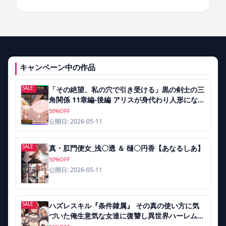
キャンペーン中の作品
SALE
「その絶望、私の穴で引き受ける」黒の剣士の三
角関係 11章編-後編 アリスが身代わり人形になっ
た日、アスナが肉便器にされた記憶を体一つで受
50%OFF
け止める【東京アキバ同人倶楽部】
公開日: 2026-05-11
SALE
真・肛門便女_浅〇透 ＆ 樋〇円香【あなるしあ】
50%OFF
公開日: 2026-05-11
SALE
ハズレスキル『条件隷属』 その真の使い方に気
づいた俺生意気な女達に復讐し異世界ハーレムを
築く【AIでも愛はある】